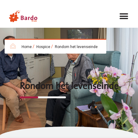
/
/
Home
Hospice
Rondom het levenseinde
Rondom het levenseinde