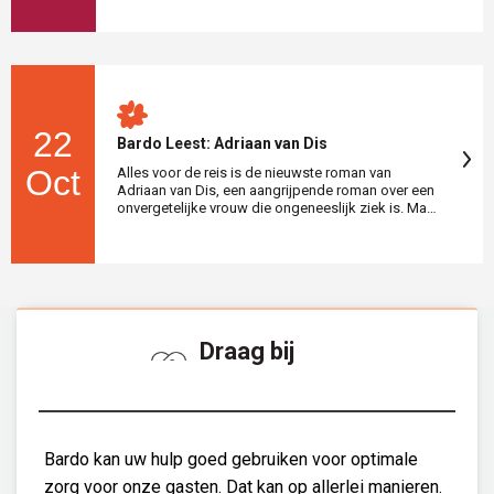
begrijpelijk is voor kinderen en dat uitnodigt om
als volwassene over dit heftige onderwerp te
praten. Wees welkom om dat ook in de leesclub te
doen. Deze keer in …
22
Bardo Leest: Adriaan van Dis
Oct
Alles voor de reis is de nieuwste roman van
Adriaan van Dis, een aangrijpende roman over een
onvergetelijke vrouw die ongeneeslijk ziek is. Man
en vrouw maken een vlucht in de verbeelding,
beleven wonderlijke literaire tochten en vinden
steun bij schrijvers en dichters. Maar zij verkennen
ook elkaar. Hun verschillen, overeenkomsten, de
leugens, vrijages, het …
Draag bij
Bardo kan uw hulp goed gebruiken voor optimale
zorg voor onze gasten. Dat kan op allerlei manieren.