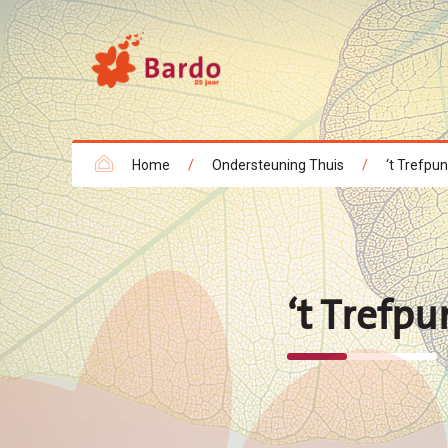
Home
/
Ondersteuning Thuis
/
‘t Trefpun
‘t Trefpu