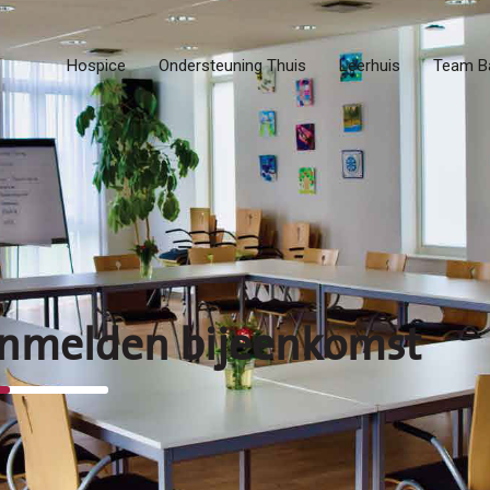
Hospice
Ondersteuning Thuis
Leerhuis
Team B
nmelden bijeenkomst