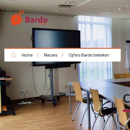
Home
/
Nieuws
/
Cijfers Bardo bekeken
C