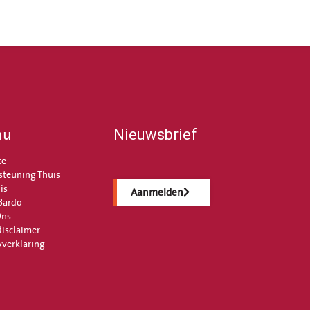
nu
Nieuwsbrief
ce
steuning Thuis
is
Aanmelden
Bardo
Ons
disclaimer
yverklaring