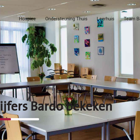
Hospice
Ondersteuning Thuis
Leerhuis
Team B
ijfers Bardo bekeken