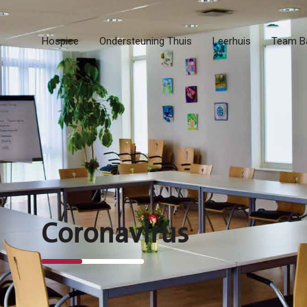
Hospice
Ondersteuning Thuis
Leerhuis
Team B
Coronavirus