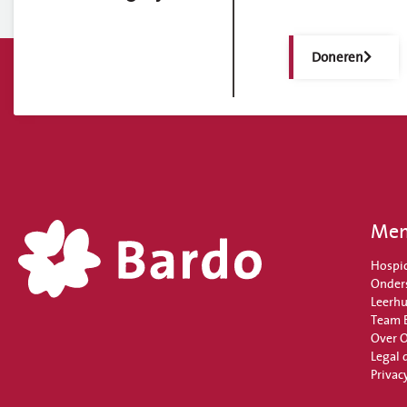
Doneren
Me
Hospi
Onder
Leerhu
Team 
Over 
Legal 
Privac