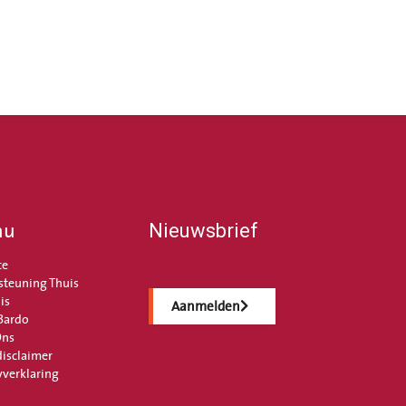
nu
Nieuwsbrief
ce
steuning Thuis
is
Aanmelden
Bardo
Ons
disclaimer
yverklaring