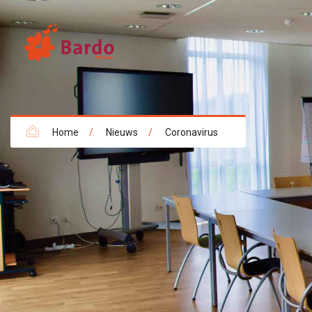
Home
/
Nieuws
/
Coronavirus