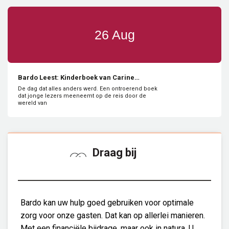
26 Aug
Bardo Leest: Kinderboek van Carine
Kappeyne van de Copello
De dag dat alles anders werd. Een ontroerend boek
dat jonge lezers meeneemt op de reis door de
wereld van
Draag bij
Bardo kan uw hulp goed gebruiken voor optimale
zorg voor onze gasten. Dat kan op allerlei manieren.
Met een financiële bijdrage, maar ook in natura. U