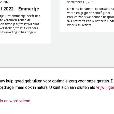
2, 2022
september 12, 2021
t 2022 – Emmertje
De hand Je hand reikt kordaat n
voren en grijpt de schuif groot.
je ‘Dat emmertje heeft het
Precies zoals we hebben bespro
 te verduren gehad de
‘Als het zelfs kan ik het zelf. Einde
en twee jaar,’ zegt Wil. ‘Dat
weer iets actiefs
wel stellen,’ zegt Alexandra
 twinkeling in haar ogen.
uw hulp goed gebruiken voor optimale zorg voor onze gasten. Da
bijdrage, maar ook in natura. U kunt zich aan sluiten als
vrijwilliger
do en word vriend