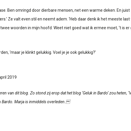
 fase. Ben omringd door dierbare mensen, net een warme deken. En juist 
lijvers.’ Ze valt even stil en neemt adem. ‘Heb daar denk ik het meeste la
gen, twee woorden in mijn hoofd. Weet niet goed wat ik ermee moet, ‘t is
n, ‘maar je klinkt gelukkig. Voel je je ook gelukkig?’
april 2019
n van dit blog. Zo stond zij erop dat het blog ‘Geluk in Bardo’ zou heten, ‘Voo
in Bardo. Marja is inmiddels overleden.