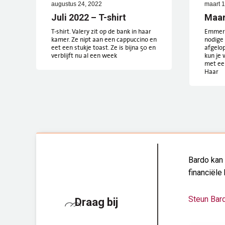
augustus 24, 2022
maart 1
Juli 2022 – T-shirt
Maar
T-shirt. Valery zit op de bank in haar
Emmert
kamer. Ze nipt aan een cappuccino en
nodige
eet een stukje toast. Ze is bijna 50 en
afgelop
verblijft nu al een week
kun je 
met een
Haar
Bardo kan 
financiële 
Steun Bar
Draag bij