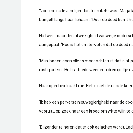
‘Voel me nu levendiger dan toen ik 40 was.’ Marj
bungelt langs haar lichaam. ‘Door de dood komt het 
Na twee maanden afwezigheid vanwege ouderschapsv
aangepast. ‘Hoe is het om te weten dat de dood n
‘Mijn longen gaan alleen maar achteruit, dat is al
rustig adem. ‘Het is steeds weer een drempeltje ove
Haar openheid raakt me. Het is niet de eerste keer
‘Ik heb een perverse nieuwsgierigheid naar de dood.
vooruit… op zoek naar een kroeg om witte wijn te dri
‘Bijzonder te horen dat er ook gelachen wordt. Lac