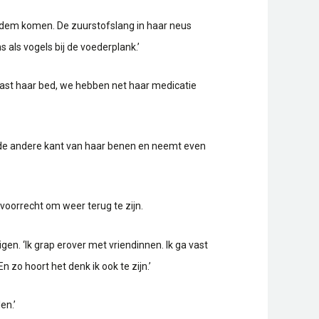
 adem komen. De zuurstofslang in haar neus
 als vogels bij de voederplank.’
aast haar bed, we hebben net haar medicatie
aan de andere kant van haar benen en neemt even
voorrecht om weer terug te zijn.
gen. ‘Ik grap erover met vriendinnen. Ik ga vast
n zo hoort het denk ik ook te zijn.’
en.’