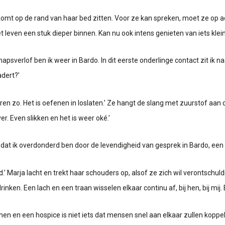
a komt op de rand van haar bed zitten. Voor ze kan spreken, moet ze op
leven een stuk dieper binnen. Kan nu ook intens genieten van iets kleins
erlof ben ik weer in Bardo. In dit eerste onderlinge contact zit ik n
adert?’
 jaren zo. Het is oefenen in loslaten.’ Ze hangt de slang met zuurstof 
r. Even slikken en het is weer oké.’
 dat ik overdonderd ben door de levendigheid van gesprek in Bardo, een 
’ Marja lacht en trekt haar schouders op, alsof ze zich wil verontschuldi
nken. Een lach en een traan wisselen elkaar continu af, bij hen, bij mij. E
hen en een hospice is niet iets dat mensen snel aan elkaar zullen koppel