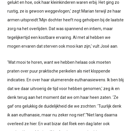
gelukt en hoe, ook haar kleinkinderen waren erbij. Het ging zo
rustig, ze is gewoon weggevlogen,’ zegt Marian terwijl ze haar
armen uitspreidt.
‘Mijn dochter heeft nog geholpen bij de laatste
zorg na het overlijden. Dat was spannend en intiem, maar
tegelijkertijd een kostbare ervaring. Al met al hebben we
mogen ervaren dat sterven ook mooi kan zijn,’ vult José aan.
‘Wat mooi te horen, want we hebben helaas ook moeten
praten over puur praktische perikelen als niet kloppende
indicaties. En over haar sluimerende euthanasiewens. Ik ben blij
dat we daar uitvoerig de tijd voor hebben genomen,’ zeg ik en
denk terug aan het moment dat we om haar heen zaten. ‘Ze
gaf ons gelukkig de duidelijkheid die we zochten: ‘Tuurlijk denk
ik aan euthanasie, maar nu zeker nog niet’.’
‘Niet lang daarna
overleed ze hier. En wat bizar dat Riek een dag later ook