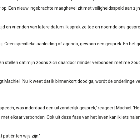
 op. Een nieuw ingebrachte maaghevel zit met veiligheidsspeld aan zijn 
tijd en vrienden van latere datum. Ik sprak ze toe en noemde ons gespre
j. Geen specifieke aanleiding of agenda, gewoon een gesprek. En het ge
en stellen dat mijn zoons zich daardoor minder verbonden met me zoude
gt Machiel. ‘Nu ik weet dat ik binnenkort dood ga, wordt de onderlinge 
speech, was inderdaad een uitzonderlijk gesprek,’ reageert Machiel. ‘Het
et elkaar verbonden. Ook uit deze fase van het leven kan ik iets halen
 patiënten wijs zijn.’