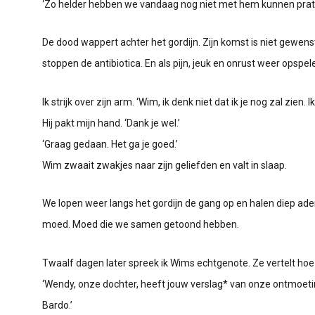
‘Zo helder hebben we vandaag nog niet met hem kunnen praten,’
De dood wappert achter het gordijn. Zijn komst is niet gewe
stoppen de antibiotica. En als pijn, jeuk en onrust weer opspelen
Ik strijk over zijn arm. ‘Wim, ik denk niet dat ik je nog zal zie
Hij pakt mijn hand. ‘Dank je wel.’
‘Graag gedaan. Het ga je goed.’
Wim zwaait zwakjes naar zijn geliefden en valt in slaap.
We lopen weer langs het gordijn de gang op en halen diep adem
moed. Moed die we samen getoond hebben.
Twaalf dagen later spreek ik Wims echtgenote. Ze vertelt ho
‘Wendy, onze dochter, heeft jouw verslag* van onze ontmoetin
Bardo.’