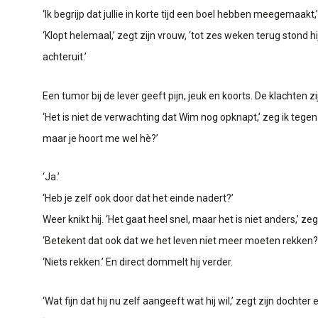
‘Ik begrijp dat jullie in korte tijd een boel hebben meegemaakt
‘Klopt helemaal,’ zegt zijn vrouw, ‘tot zes weken terug stond 
achteruit.’
Een tumor bij de lever geeft pijn, jeuk en koorts. De klachten
‘Het is niet de verwachting dat Wim nog opknapt,’ zeg ik tegen
maar je hoort me wel hè?’
‘Ja.’
‘Heb je zelf ook door dat het einde nadert?’
Weer knikt hij. ‘Het gaat heel snel, maar het is niet anders,’ ze
‘Betekent dat ook dat we het leven niet meer moeten rekken?
‘Niets rekken.’ En direct dommelt hij verder.
‘Wat fijn dat hij nu zelf aangeeft wat hij wil,’ zegt zijn dochter