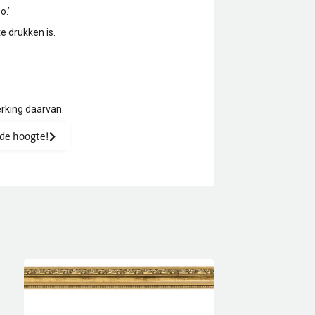
o.’
e drukken is.
erking daarvan.
p de hoogte!