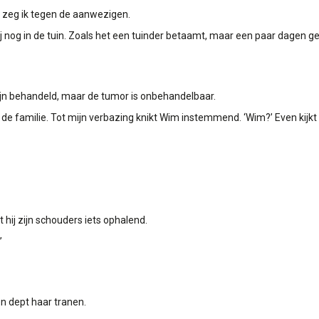
,’ zeg ik tegen de aanwezigen.
hij nog in de tuin. Zoals het een tuinder betaamt, maar een paar dagen ge
 zijn behandeld, maar de tumor is onbehandelbaar.
 de familie. Tot mijn verbazing knikt Wim instemmend. ‘Wim?’ Even kijkt h
gt hij zijn schouders iets ophalend.
’
 en dept haar tranen.