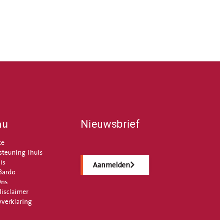
nu
Nieuwsbrief
ce
steuning Thuis
is
Aanmelden
Bardo
Ons
disclaimer
yverklaring