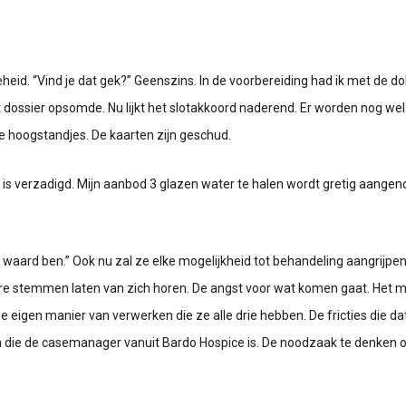
. “Vind je dat gek?” Geenszins. In de voorbereiding had ik met de dokte
 dossier opsomde. Nu lijkt het slotakkoord naderend. Er worden nog we
he hoogstandjes. De kaarten zijn geschud.
s is verzadigd. Mijn aanbod 3 glazen water te halen wordt gretig aang
aard ben.” Ook nu zal ze elke mogelijkheid tot behandeling aangrijpen al
ere stemmen laten van zich horen. De angst voor wat komen gaat. Het 
 eigen manier van verwerken die ze alle drie hebben. De fricties die d
un die de casemanager vanuit Bardo Hospice is. De noodzaak te denken ove