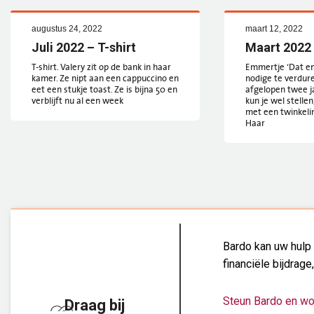
augustus 24, 2022
maart 12, 2022
Juli 2022 – T-shirt
Maart 2022
T-shirt. Valery zit op de bank in haar
Emmertje ‘Dat e
kamer. Ze nipt aan een cappuccino en
nodige te verdur
eet een stukje toast. Ze is bijna 50 en
afgelopen twee jaa
verblijft nu al een week
kun je wel stelle
met een twinkelin
Haar
Bardo kan uw hulp 
financiële bijdrage
Steun Bardo en wo
Draag bij