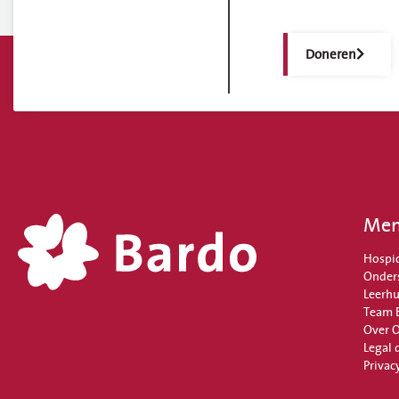
Doneren
Me
Hospi
Onder
Leerhu
Team 
Over 
Legal 
Privac