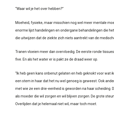
“Waar wil je het over hebben?”
Moeheid, fysieke, maar misschien nog wel meer mentale moeheid
enorme lijst handelingen en ondergane behandelingen die het
die uitwijzen dat de ziekte zich niets aantrekt van de medisc
Tranen vloeien meer dan overvloedig. De eerste ronde tissue
five. En als het water er is pakt ze de draad weer op.
“Ik heb geen kans onbenut gelaten en heb geknokt voor wat ik w
een stem in haar dat het nu wel genoeg is geweest. Ook and
met wie ze een drie-eenheid is geworden na haar scheiding. De
als moeder die wil zorgen en wil blijven zorgen. De grote ste
Overlijden dat je helemaal niet wil, maar toch moet.