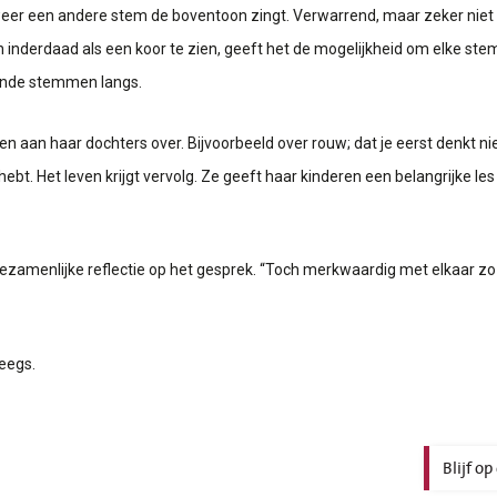
eer een andere stem de boventoon zingt. Verwarrend, maar zeker niet o
men inderdaad als een koor te zien, geeft het de mogelijkheid om elke st
lende stemmen langs.
n aan haar dochters over. Bijvoorbeeld over rouw; dat je eerst denkt n
hebt. Het leven krijgt vervolg. Ze geeft haar kinderen een belangrijke l
 gezamenlijke reflectie op het gesprek. “Toch merkwaardig met elkaar zo 
eegs.
Blijf o