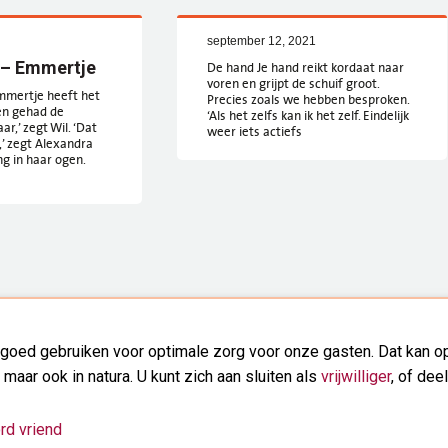
september 12, 2021
 – Emmertje
De hand Je hand reikt kordaat naar
voren en grijpt de schuif groot.
mmertje heeft het
Precies zoals we hebben besproken.
en gehad de
‘Als het zelfs kan ik het zelf. Eindelijk
r,’ zegt Wil. ‘Dat
weer iets actiefs
n,’ zegt Alexandra
g in haar ogen.
goed gebruiken voor optimale zorg voor onze gasten. Dat kan op
, maar ook in natura. U kunt zich aan sluiten als
vrijwilliger
, of dee
rd vriend