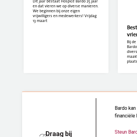
Dit jaar bestaat Hospice Bardo 25 jaar
en dat vieren we op diverse manieren.
We beginnen bij onze eigen
vrijwilligers en medewerkers! Vrijdag
13 maart
Best
vrie
Bij de
Bardo
diver
maakt
plaat
Bardo kan 
financiële 
Steun Bar
Draag bij