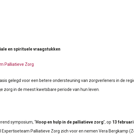
iale en spirituele vraagstukken
m Palliatieve Zorg
sis gelegd voor een betere ondersteuning van zorgverleners in de regio
e zorg in de meest kwetsbare periode van hun leven.
irerend symposium,
‘Hoop en hulp in de palliatieve zorg’
, op
13 februar
l Expertiseteam Palliatieve Zorg zich voor en nemen Vera Bergkamp (