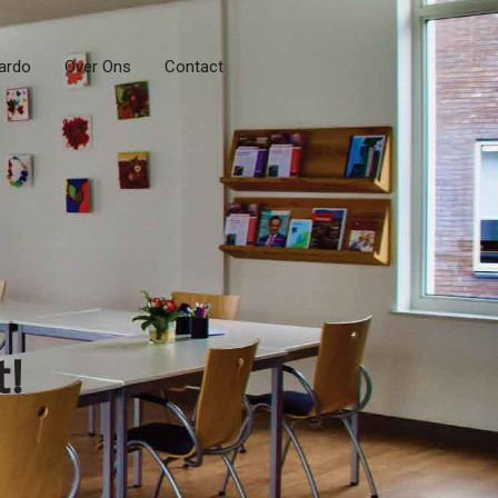
ardo
Over Ons
Contact
t!