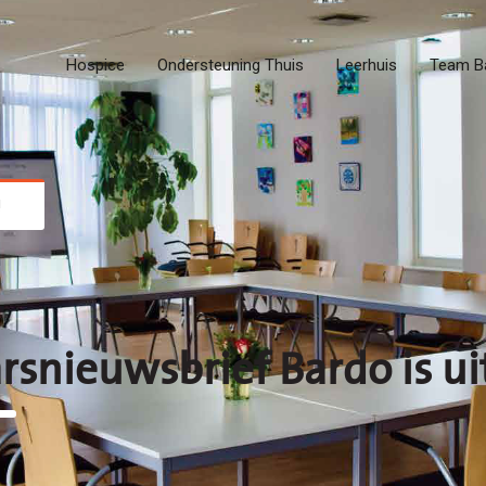
Hospice
Ondersteuning Thuis
Leerhuis
Team B
!
rsnieuwsbrief Bardo is ui