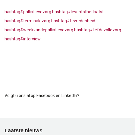
hashtag
#
palliatievezorg
hashtag
#
leventothetlaatst
hashtag
#
terminalezorg
hashtag
#
tevredenheid
hashtag
#
weekvandepalliatievezorg
hashtag
#
liefdevollezorg
hashtag
#
interview
Volgt u ons al op Facebook en LinkedIn?
Laatste
nieuws