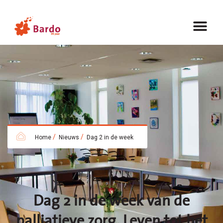
/
/
Home
Nieuws
Dag 2 in de week
Dag 2 in de week van de
palliatieve zorg. Leven tot het