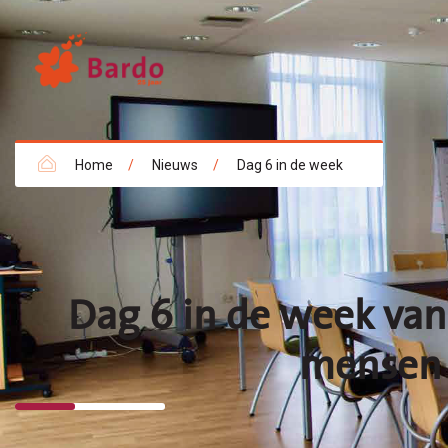
Home
/
Nieuws
/
Dag 6 in de week
Dag 6 in de week van 
mensen d