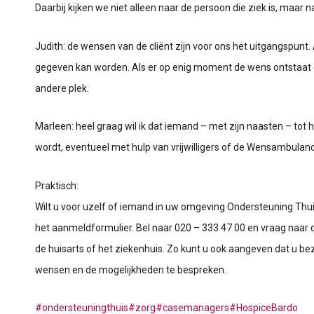
Daarbij kijken we niet alleen naar de persoon die ziek is, maar
Judith: de wensen van de cliënt zijn voor ons het uitgangspunt
gegeven kan worden. Als er op enig moment de wens ontstaat 
andere plek.
Marleen: heel graag wil ik dat iemand – met zijn naasten – tot he
wordt, eventueel met hulp van vrijwilligers of de Wensambulance
Praktisch:
Wilt u voor uzelf of iemand in uw omgeving Ondersteuning Thui
het aanmeldformulier. Bel naar 020 – 333 47 00 en vraag naar
de huisarts of het ziekenhuis. Zo kunt u ook aangeven dat u bez
wensen en de mogelijkheden te bespreken.
#
ondersteuningthuis
#
zorg
#
casemanagers
#
HospiceBardo