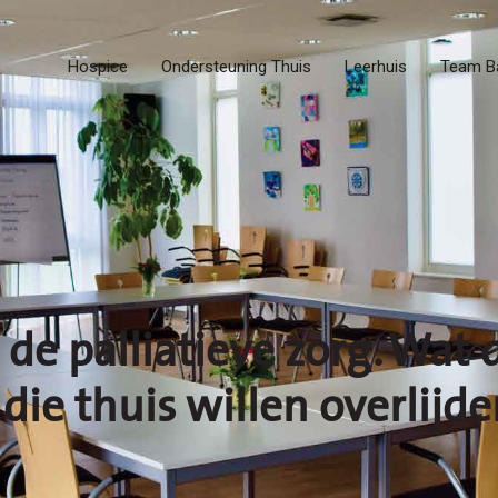
Hospice
Ondersteuning Thuis
Leerhuis
Team B
de palliatieve zorg. Wat 
ie thuis willen overlijde