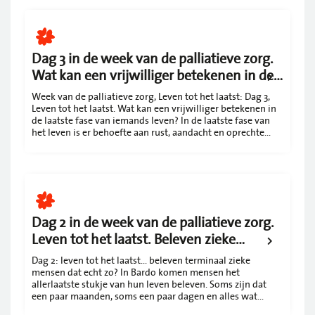
natuurlijk sterven zijn geen tegenpolen. We vinden
Dag 3 in de week van de palliatieve zorg.
Wat kan een vrijwilliger betekenen in de
laatste fase van iemands leven?
Week van de palliatieve zorg, Leven tot het laatst: Dag 3,
Leven tot het laatst. Wat kan een vrijwilliger betekenen in
de laatste fase van iemands leven? In de laatste fase van
het leven is er behoefte aan rust, aandacht en oprechte
nabijheid. Bij Hospice Bardo zorgen we voor een warm en
liefdevol verblijf voor mensen in hun laatste levensfase.
Dag 2 in de week van de palliatieve zorg.
Leven tot het laatst. Beleven zieke
mensen dat echt zo?
Dag 2: leven tot het laatst… beleven terminaal zieke
mensen dat echt zo? In Bardo komen mensen het
allerlaatste stukje van hun leven beleven. Soms zijn dat
een paar maanden, soms een paar dagen en alles wat
ertussen zit. In Bardo staat juist het léven van onze gasten