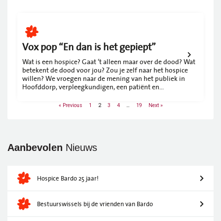
Vox pop “En dan is het gepiept”
Wat is een hospice? Gaat ‘t alleen maar over de dood? Wat
betekent de dood voor jou? Zou je zelf naar het hospice
willen? We vroegen naar de mening van het publiek in
Hoofddorp, verpleegkundigen, een patiënt en
nabestaanden. Filmmaker Elias Ludikhuijze maakte een
mooi en toegankelijk portret met Bardo.
2
…
« Previous
1
3
4
19
Next »
Aanbevolen
Nieuws
Hospice Bardo 25 jaar!
Bestuurswissels bij de vrienden van Bardo