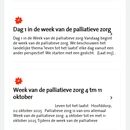
centraal. Samen met hun vrienden en familie nemen zij
beetje bij beetje
Dag 1 in de week van de palliatieve zorg
Dag 1 in de Week van de palliatieve zorg Vandaag begint
de week van de palliatieve zorg. We beschouwen het
landelijke thema ‘leven tot het laatst’ elke dag vanuit een
ander perspectief. We starten met een gedicht. (Laat mij)
leven tot het laatst Toe, deel alles nog met mij vertel me
wat jóu bezighoudt Ook aan mijn sterfbed mogen
Week van de palliatieve zorg 4 tm 11
oktober
Leven tot het laatst Hoofddorp,
02 oktober 2025 Palliatieve zorg is van ons allemaal
Week van de palliatieve zorg: 4 oktober tot en met 11
oktober 2025 Tijdens de week van de palliatieve